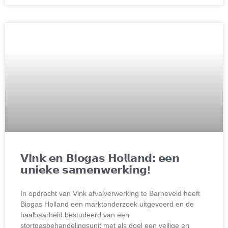
𝗩𝗶𝗻𝗸 𝗲𝗻 𝗕𝗶𝗼𝗴𝗮𝘀 𝗛𝗼𝗹𝗹𝗮𝗻𝗱: 𝗲𝗲𝗻
𝘂𝗻𝗶𝗲𝗸𝗲 𝘀𝗮𝗺𝗲𝗻𝘄𝗲𝗿𝗸𝗶𝗻𝗴!
In opdracht van Vink afvalverwerking te Barneveld heeft
Biogas Holland een marktonderzoek uitgevoerd en de
haalbaarheid bestudeerd van een
stortgasbehandelingsunit met als doel een veilige en