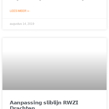
LEES MEER »
augustus 14, 2019
𝗔𝗮𝗻𝗽𝗮𝘀𝘀𝗶𝗻𝗴 𝘀𝗹𝗶𝗯𝗹𝗶𝗷𝗻 𝗥𝗪𝗭𝗜
𝗗𝗿𝗮𝗰𝗵𝘁𝗲𝗻