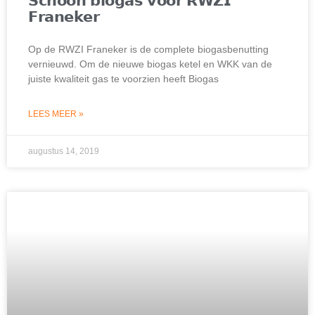
𝗦𝗰𝗵𝗼𝗼𝗻 𝗯𝗶𝗼𝗴𝗮𝘀 𝘃𝗼𝗼𝗿 𝗥𝗪𝗭𝗜
𝗙𝗿𝗮𝗻𝗲𝗸𝗲𝗿
Op de RWZI Franeker is de complete biogasbenutting
vernieuwd. Om de nieuwe biogas ketel en WKK van de
juiste kwaliteit gas te voorzien heeft Biogas
LEES MEER »
augustus 14, 2019