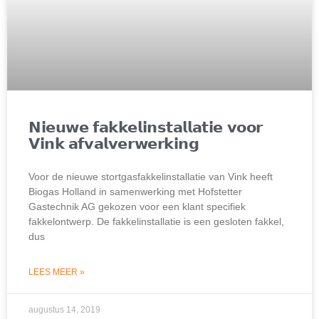
𝗡𝗶𝗲𝘂𝘄𝗲 𝗳𝗮𝗸𝗸𝗲𝗹𝗶𝗻𝘀𝘁𝗮𝗹𝗹𝗮𝘁𝗶𝗲 𝘃𝗼𝗼𝗿
𝗩𝗶𝗻𝗸 𝗮𝗳𝘃𝗮𝗹𝘃𝗲𝗿𝘄𝗲𝗿𝗸𝗶𝗻𝗴
Voor de nieuwe stortgasfakkelinstallatie van Vink heeft
Biogas Holland in samenwerking met Hofstetter
Gastechnik AG gekozen voor een klant specifiek
fakkelontwerp. De fakkelinstallatie is een gesloten fakkel,
dus
LEES MEER »
augustus 14, 2019