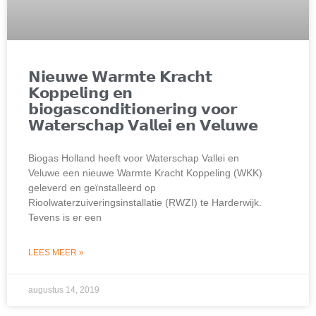
𝗡𝗶𝗲𝘂𝘄𝗲 𝗪𝗮𝗿𝗺𝘁𝗲 𝗞𝗿𝗮𝗰𝗵𝘁
𝗞𝗼𝗽𝗽𝗲𝗹𝗶𝗻𝗴 𝗲𝗻
𝗯𝗶𝗼𝗴𝗮𝘀𝗰𝗼𝗻𝗱𝗶𝘁𝗶𝗼𝗻𝗲𝗿𝗶𝗻𝗴 𝘃𝗼𝗼𝗿
𝗪𝗮𝘁𝗲𝗿𝘀𝗰𝗵𝗮𝗽 𝗩𝗮𝗹𝗹𝗲𝗶 𝗲𝗻 𝗩𝗲𝗹𝘂𝘄𝗲
Biogas Holland heeft voor Waterschap Vallei en
Veluwe een nieuwe Warmte Kracht Koppeling (WKK)
geleverd en geïnstalleerd op
Rioolwaterzuiveringsinstallatie (RWZI) te Harderwijk.
Tevens is er een
LEES MEER »
augustus 14, 2019