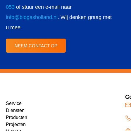
053
of stuur een e-mail naar
info@biogasholland.nl
. Wij denken graag met
u mee.
NEEM CONTACT OP
C
Service
Diensten
Producten
Projecten