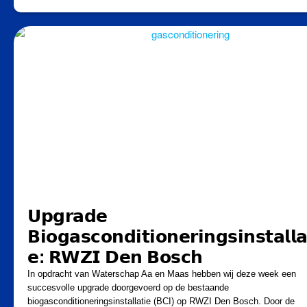
𝗨𝗽𝗴𝗿𝗮𝗱𝗲
𝗕𝗶𝗼𝗴𝗮𝘀𝗰𝗼𝗻𝗱𝗶𝘁𝗶𝗼𝗻𝗲𝗿𝗶𝗻𝗴𝘀𝗶𝗻𝘀𝘁𝗮𝗹𝗹𝗮
𝗲: 𝗥𝗪𝗭𝗜 𝗗𝗲𝗻 𝗕𝗼𝘀𝗰𝗵
In opdracht van Waterschap Aa en Maas hebben wij deze week een
succesvolle upgrade doorgevoerd op de bestaande
biogasconditioneringsinstallatie (BCI) op RWZI Den Bosch. Door de