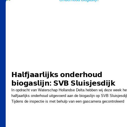
𝗛𝗮𝗹𝗳𝗷𝗮𝗮𝗿𝗹𝗶𝗷𝗸𝘀 𝗼𝗻𝗱𝗲𝗿𝗵𝗼𝘂𝗱
𝗯𝗶𝗼𝗴𝗮𝘀𝗹𝗶𝗷𝗻: 𝗦𝗩𝗕 𝗦𝗹𝘂𝗶𝘀𝗷𝗲𝘀𝗱𝗶𝗷𝗸
In opdracht van Waterschap Hollandse Delta hebben wij deze week he
halfjaarlijks onderhoud uitgevoerd aan de biogaslijn op SVB Sluisjesdij
Tijdens de inspectie is met behulp van een gascamera gecontroleerd