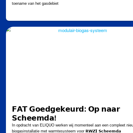
toename van het gasdebiet
𝗙𝗔𝗧 𝗚𝗼𝗲𝗱𝗴𝗲𝗸𝗲𝘂𝗿𝗱: 𝗢𝗽 𝗻𝗮𝗮𝗿
𝗦𝗰𝗵𝗲𝗲𝗺𝗱𝗮!
In opdracht van ELIQUO werken wij momenteel aan een compleet nie
biogasinstallatie met warmtesysteem voor 𝗥𝗪𝗭𝗜 𝗦𝗰𝗵𝗲𝗲𝗺𝗱𝗮