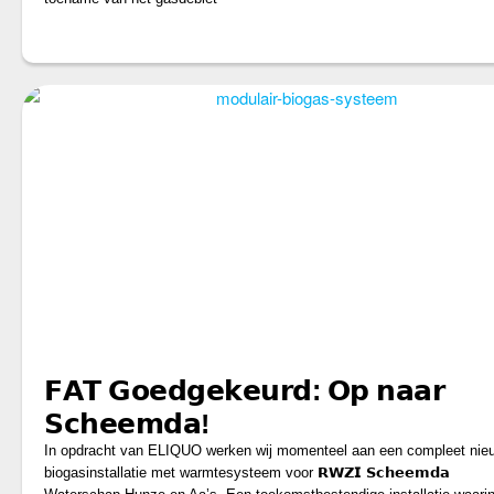
𝗙𝗔𝗧 𝗚𝗼𝗲𝗱𝗴𝗲𝗸𝗲𝘂𝗿𝗱: 𝗢𝗽 𝗻𝗮𝗮𝗿
𝗦𝗰𝗵𝗲𝗲𝗺𝗱𝗮!
In opdracht van ELIQUO werken wij momenteel aan een compleet nie
biogasinstallatie met warmtesysteem voor 𝗥𝗪𝗭𝗜 𝗦𝗰𝗵𝗲𝗲𝗺𝗱𝗮