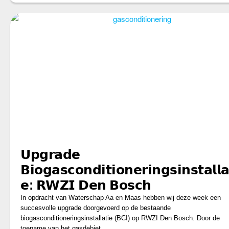
𝗨𝗽𝗴𝗿𝗮𝗱𝗲
𝗕𝗶𝗼𝗴𝗮𝘀𝗰𝗼𝗻𝗱𝗶𝘁𝗶𝗼𝗻𝗲𝗿𝗶𝗻𝗴𝘀𝗶𝗻𝘀𝘁𝗮𝗹𝗹𝗮
𝗲: 𝗥𝗪𝗭𝗜 𝗗𝗲𝗻 𝗕𝗼𝘀𝗰𝗵
In opdracht van Waterschap Aa en Maas hebben wij deze week een
succesvolle upgrade doorgevoerd op de bestaande
biogasconditioneringsinstallatie (BCI) op RWZI Den Bosch. Door de
toename van het gasdebiet