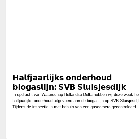
𝗛𝗮𝗹𝗳𝗷𝗮𝗮𝗿𝗹𝗶𝗷𝗸𝘀 𝗼𝗻𝗱𝗲𝗿𝗵𝗼𝘂𝗱
𝗯𝗶𝗼𝗴𝗮𝘀𝗹𝗶𝗷𝗻: 𝗦𝗩𝗕 𝗦𝗹𝘂𝗶𝘀𝗷𝗲𝘀𝗱𝗶𝗷𝗸
In opdracht van Waterschap Hollandse Delta hebben wij deze week he
halfjaarlijks onderhoud uitgevoerd aan de biogaslijn op SVB Sluisjesdij
Tijdens de inspectie is met behulp van een gascamera gecontroleerd