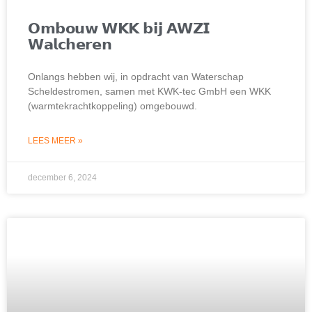
𝗢𝗺𝗯𝗼𝘂𝘄 𝗪𝗞𝗞 𝗯𝗶𝗷 𝗔𝗪𝗭𝗜
𝗪𝗮𝗹𝗰𝗵𝗲𝗿𝗲𝗻
Onlangs hebben wij, in opdracht van Waterschap
Scheldestromen, samen met KWK-tec GmbH een WKK
(warmtekrachtkoppeling) omgebouwd.
LEES MEER »
december 6, 2024