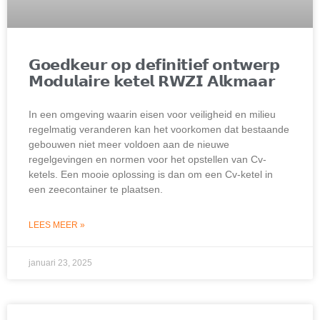
𝗚𝗼𝗲𝗱𝗸𝗲𝘂𝗿 𝗼𝗽 𝗱𝗲𝗳𝗶𝗻𝗶𝘁𝗶𝗲𝗳 𝗼𝗻𝘁𝘄𝗲𝗿𝗽
𝗠𝗼𝗱𝘂𝗹𝗮𝗶𝗿𝗲 𝗸𝗲𝘁𝗲𝗹 𝗥𝗪𝗭𝗜 𝗔𝗹𝗸𝗺𝗮𝗮𝗿
In een omgeving waarin eisen voor veiligheid en milieu
regelmatig veranderen kan het voorkomen dat bestaande
gebouwen niet meer voldoen aan de nieuwe
regelgevingen en normen voor het opstellen van Cv-
ketels. Een mooie oplossing is dan om een Cv-ketel in
een zeecontainer te plaatsen.
LEES MEER »
januari 23, 2025