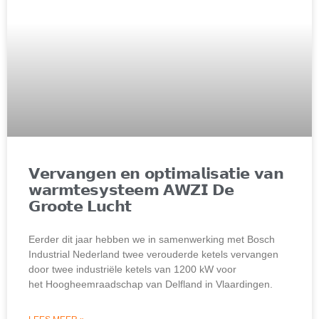
𝗩𝗲𝗿𝘃𝗮𝗻𝗴𝗲𝗻 𝗲𝗻 𝗼𝗽𝘁𝗶𝗺𝗮𝗹𝗶𝘀𝗮𝘁𝗶𝗲 𝘃𝗮𝗻
𝘄𝗮𝗿𝗺𝘁𝗲𝘀𝘆𝘀𝘁𝗲𝗲𝗺 𝗔𝗪𝗭𝗜 𝗗𝗲
𝗚𝗿𝗼𝗼𝘁𝗲 𝗟𝘂𝗰𝗵𝘁
Eerder dit jaar hebben we in samenwerking met Bosch
Industrial Nederland twee verouderde ketels vervangen
door twee industriële ketels van 1200 kW voor
het Hoogheemraadschap van Delfland in Vlaardingen.