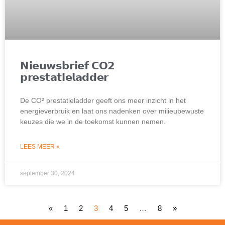
𝗡𝗶𝗲𝘂𝘄𝘀𝗯𝗿𝗶𝗲𝗳 𝗖𝗢𝟮
𝗽𝗿𝗲𝘀𝘁𝗮𝘁𝗶𝗲𝗹𝗮𝗱𝗱𝗲𝗿
De CO² prestatieladder geeft ons meer inzicht in het
energieverbruik en laat ons nadenken over milieubewuste
keuzes die we in de toekomst kunnen nemen.
LEES MEER »
september 30, 2024
«
1
2
3
4
5
…
8
»