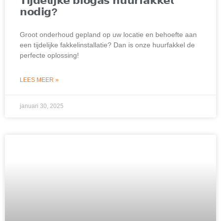
𝗧𝗶𝗷𝗱𝗲𝗹𝗶𝗷𝗸𝗲 𝗯𝗶𝗼𝗴𝗮𝘀 𝗵𝘂𝘂𝗿𝗳𝗮𝗸𝗸𝗲𝗹
𝗻𝗼𝗱𝗶𝗴?
Groot onderhoud gepland op uw locatie en behoefte aan
een tijdelijke fakkelinstallatie? Dan is onze huurfakkel de
perfecte oplossing!
LEES MEER »
januari 30, 2025