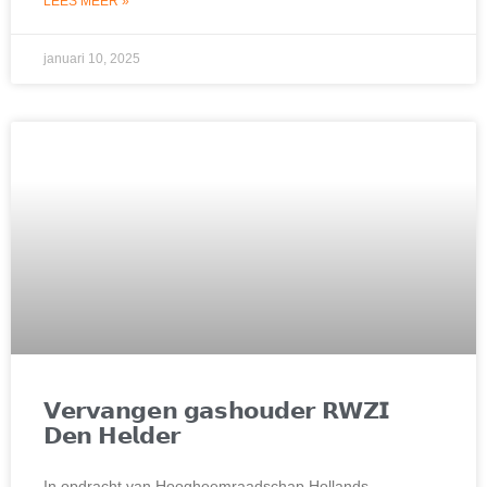
LEES MEER »
januari 10, 2025
𝗩𝗲𝗿𝘃𝗮𝗻𝗴𝗲𝗻 𝗴𝗮𝘀𝗵𝗼𝘂𝗱𝗲𝗿 𝗥𝗪𝗭𝗜
𝗗𝗲𝗻 𝗛𝗲𝗹𝗱𝗲𝗿
In opdracht van Hoogheemraadschap Hollands