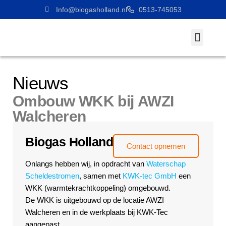
Info@biogasholland.nl
0513-745053
Werken Bij
Nieuws
Ombouw WKK bij AWZI
Walcheren​
Biogas Holland
Contact opnemen
Onlangs hebben wij, in opdracht van
Waterschap
Scheldestromen
, samen met
KWK-tec GmbH
een
WKK (warmtekrachtkoppeling) omgebouwd.
De WKK is uitgebouwd op de locatie AWZI
Walcheren en in de werkplaats bij KWK-Tec
aangepast.