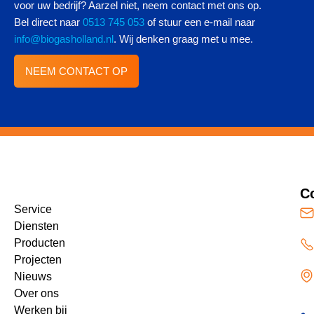
voor uw bedrijf? Aarzel niet, neem contact met ons op.
Bel direct naar
0513 745 053
of stuur een e-mail naar
info@biogasholland.nl
. Wij denken graag met u mee.
NEEM CONTACT OP
C
Service
Diensten
Producten
Projecten
Nieuws
Over ons
Werken bij