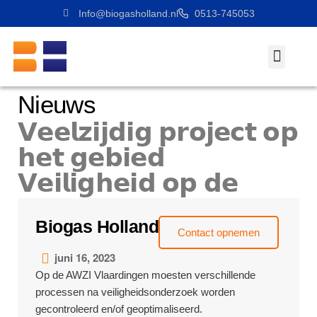
Info@biogasholland.nl
0513-745053
Werken Bij
Nieuws
𝗩𝗲𝗲𝗹𝘇𝗶𝗷𝗱𝗶𝗴 𝗽𝗿𝗼𝗷𝗲𝗰𝘁 𝗼𝗽
𝗵𝗲𝘁 𝗴𝗲𝗯𝗶𝗲𝗱
𝗩𝗲𝗶𝗹𝗶𝗴𝗵𝗲𝗶𝗱 𝗼𝗽 𝗱𝗲
𝗥𝗪𝗭𝗜 𝗩𝗹𝗮𝗮𝗿𝗱𝗶𝗻𝗴𝗲𝗻
Biogas Holland
Contact opnemen
juni 16, 2023
Op de AWZI Vlaardingen moesten verschillende
processen na veiligheidsonderzoek worden
gecontroleerd en/of geoptimaliseerd.