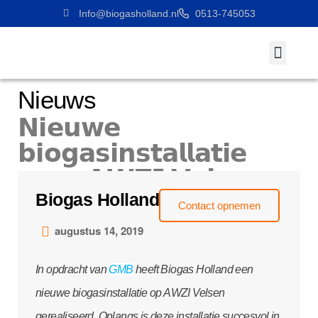
Info@biogasholland.nl
0513-745053
Werken Bij
Nieuws
𝗡𝗶𝗲𝘂𝘄𝗲
𝗯𝗶𝗼𝗴𝗮𝘀𝗶𝗻𝘀𝘁𝗮𝗹𝗹𝗮𝘁𝗶𝗲
𝘃𝗼𝗼𝗿 𝗔𝗪𝗭𝗜 𝗩𝗲𝗹𝘀𝗲𝗻
Biogas Holland
Contact opnemen
augustus 14, 2019
In opdracht van
GMB
heeft Biogas Holland een
nieuwe biogasinstallatie op AWZI Velsen
gerealiseerd. Onlangs is deze installatie succesvol in