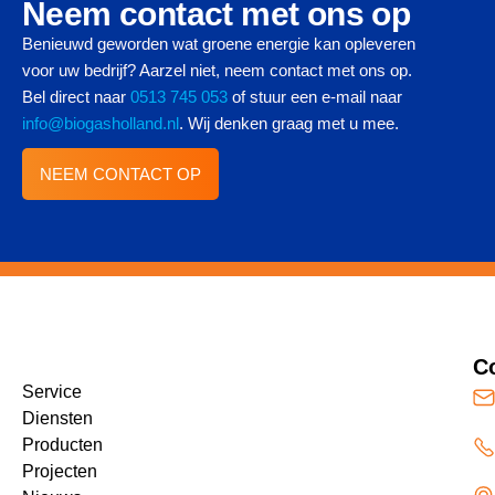
Neem contact met ons op
Benieuwd geworden wat groene energie kan opleveren
voor uw bedrijf? Aarzel niet, neem contact met ons op.
Bel direct naar
0513 745 053
of stuur een e-mail naar
info@biogasholland.nl
. Wij denken graag met u mee.
NEEM CONTACT OP
C
Service
Diensten
Producten
Projecten