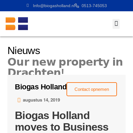
Info@biogasholland.nl
0513-745053
Werken Bij
Nieuws
𝗢𝘂𝗿 𝗻𝗲𝘄 𝗽𝗿𝗼𝗽𝗲𝗿𝘁𝘆 𝗶𝗻
𝗗𝗿𝗮𝗰𝗵𝘁𝗲𝗻!
Biogas Holland
Contact opnemen
augustus 14, 2019
Biogas Holland
moves to Business